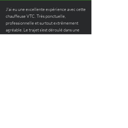
J'ai eu une excellente expérience avec cette
chauffeuse VTC. Très ponctuelle,
professionnelle et surtout extrêmement
agréable. Le trajet s'est déroulé dans une
atmosphère détendue, la voiture était
propre et confortable, et elle a même
proposé de la musique selon mes goûts. Une
vraie attention portée aux détails. Je
recommande vivement !
Sassi D
Une personne souriante et sociable. Avec
une belle conduite je vous la recommande.
Kouthar S.