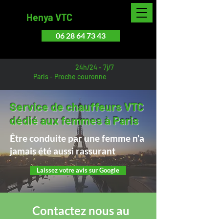
Henya VTC
06 28 64 73 43
24h/24 - 7j/7
Paris - Proche couronne
Service de chauffeurs VTC
dédié aux femmes à Paris
Être conduite par une femme n'a
jamais été aussi rassurant
Laissez votre avis sur Google
Contactez nous au