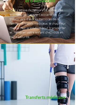
et d'adolescent
Qu’il s’agisse de retours de soirée, des
activités, de transport scolaire, de
trajets vers d’autres membres de la
famille, de trajets médicaux, le chauffeur
Henya c’est la solution pour transporter
et ramener votre enfant chez vous en
toute sécurité.
Transferts médicaux