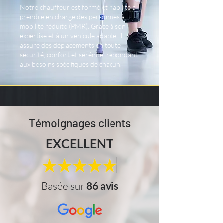
Notre chauffeur est formé et habilité à
prendre en charge des personnes à
mobilité réduite (PMR). Grâce à son
expertise et à un véhicule adapté, il
assure des déplacements en toute
sécurité, confort et sérénité, répondant
aux besoins spécifiques de chacun.
Témoignages clients
EXCELLENT
Basée sur
86 avis